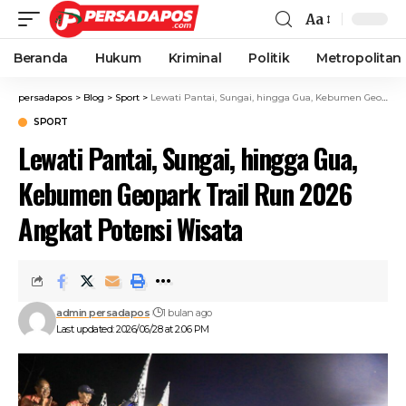
Aa
Beranda
Hukum
Kriminal
Politik
Metropolitan
persadapos
>
Blog
>
Sport
>
Lewati Pantai, Sungai, hingga Gua, Kebumen Geopark Trail Run 2026 Angkat Potensi Wisata
SPORT
Lewati Pantai, Sungai, hingga Gua,
Kebumen Geopark Trail Run 2026
Angkat Potensi Wisata
admin persadapos
1 bulan ago
Last updated: 2026/06/28 at 2:06 PM