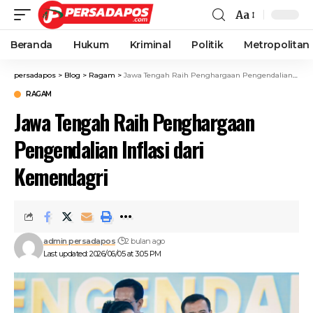
Aa
Beranda
Hukum
Kriminal
Politik
Metropolitan
persadapos
>
Blog
>
Ragam
>
Jawa Tengah Raih Penghargaan Pengendalian Inflasi dari Kemendagri
RAGAM
Jawa Tengah Raih Penghargaan
Pengendalian Inflasi dari
Kemendagri
admin persadapos
2 bulan ago
Last updated: 2026/06/05 at 3:05 PM