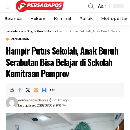
Aa
Beranda
Hukum
Kriminal
Politik
Metropolitan
persadapos
>
Blog
>
Pendidikan
>
Hampir Putus Sekolah, Anak Buruh Serabutan Bisa Belajar di Sekolah Kemitraan Pemprov
PENDIDIKAN
Hampir Putus Sekolah, Anak Buruh
Serabutan Bisa Belajar di Sekolah
Kemitraan Pemprov
admin persadapos
2 bulan ago
Last updated: 2026/06/08 at 9:18 PM