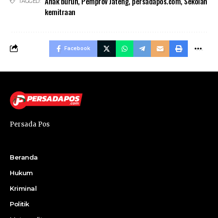
Anak buruh
,
Pemprov Jateng
,
persadapos.com
,
Sekolah
TAGGED:
kemitraan
Facebook
Persada Pos
Beranda
Hukum
Kriminal
Politik