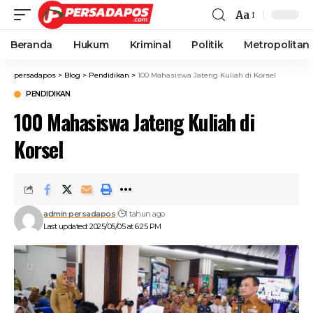
Aa
Beranda
Hukum
Kriminal
Politik
Metropolitan
persadapos
>
Blog
>
Pendidikan
>
100 Mahasiswa Jateng Kuliah di Korsel
PENDIDIKAN
100 Mahasiswa Jateng Kuliah di
Korsel
admin persadapos
1 tahun ago
Last updated: 2025/05/05 at 6:25 PM