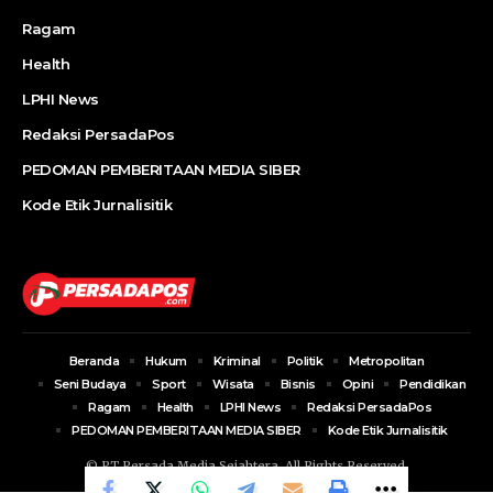
Ragam
Health
LPHI News
Redaksi PersadaPos
PEDOMAN PEMBERITAAN MEDIA SIBER
Kode Etik Jurnalisitik
Beranda
Hukum
Kriminal
Politik
Metropolitan
Seni Budaya
Sport
Wisata
Bisnis
Opini
Pendidikan
Ragam
Health
LPHI News
Redaksi PersadaPos
PEDOMAN PEMBERITAAN MEDIA SIBER
Kode Etik Jurnalisitik
© PT Persada Media Sejahtera. All Rights Reserved.