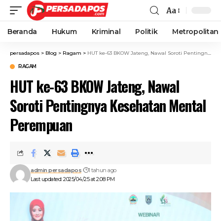
Aa
Beranda
Hukum
Kriminal
Politik
Metropolitan
persadapos
>
Blog
>
Ragam
>
HUT ke-63 BKOW Jateng, Nawal Soroti Pentingnya Kesehatan Mental Perempuan
RAGAM
HUT ke-63 BKOW Jateng, Nawal
Soroti Pentingnya Kesehatan Mental
Perempuan
admin persadapos
1 tahun ago
Last updated: 2025/04/25 at 2:08 PM