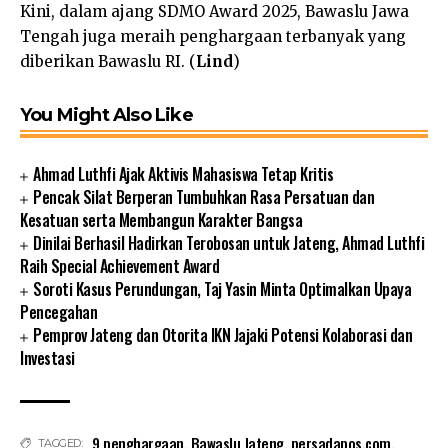
Kini, dalam ajang SDMO Award 2025, Bawaslu Jawa
Tengah juga meraih penghargaan terbanyak yang
diberikan Bawaslu RI. (
Lind
)
You Might Also Like
Ahmad Luthfi Ajak Aktivis Mahasiswa Tetap Kritis
Pencak Silat Berperan Tumbuhkan Rasa Persatuan dan
Kesatuan serta Membangun Karakter Bangsa
Dinilai Berhasil Hadirkan Terobosan untuk Jateng, Ahmad Luthfi
Raih Special Achievement Award
Soroti Kasus Perundungan, Taj Yasin Minta Optimalkan Upaya
Pencegahan
Pemprov Jateng dan Otorita IKN Jajaki Potensi Kolaborasi dan
Investasi
9 penghargaan
,
Bawaslu Jateng
,
persadapos.com
,
TAGGED: