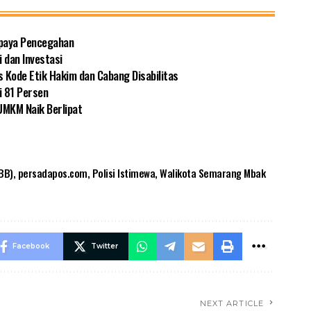
Upaya Pencegahan
 dan Investasi
s Kode Etik Hakim dan Cabang Disabilitas
i 81 Persen
UMKM Naik Berlipat
BB)
,
persadapos.com
,
Polisi Istimewa
,
Walikota Semarang Mbak
Facebook
Twitter
NEXT ARTICLE