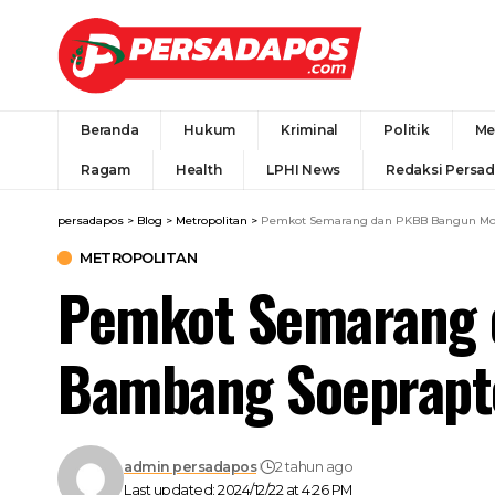
Beranda
Hukum
Kriminal
Politik
Me
Ragam
Health
LPHI News
Redaksi Persa
persadapos
>
Blog
>
Metropolitan
>
Pemkot Semarang dan PKBB Bangun M
METROPOLITAN
Pemkot Semarang
Bambang Soeprapt
admin persadapos
2 tahun ago
Last updated: 2024/12/22 at 4:26 PM