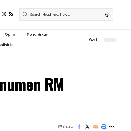
Opini
Pendidikan
Aa
alisitik
onumen RM
Share