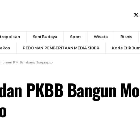
tropolitan
Seni Budaya
Sport
Wisata
Bisnis
daPos
PEDOMAN PEMBERITAAN MEDIA SIBER
Kode Etik Jurn
onumen RM Bambang Soeprapto
 dan PKBB Bangun M
o