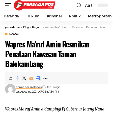
Aa
Beranda
Hukum
Kriminal
Politik
Metropolitan
persadapos
>
Blog
>
Ragam
>
Wapres Ma’ruf Amin Resmikan Penataan Kawasan Taman Balekambang
RAGAM
Wapres Ma’ruf Amin Resmikan
Penataan Kawasan Taman
Balekambang
admin persadapos
2 tahun ago
Last updated: 2024/07/25 at 1:34 PM
Wapres Ma’ruf Amin didampingi Pj Gubernur Jateng Nana