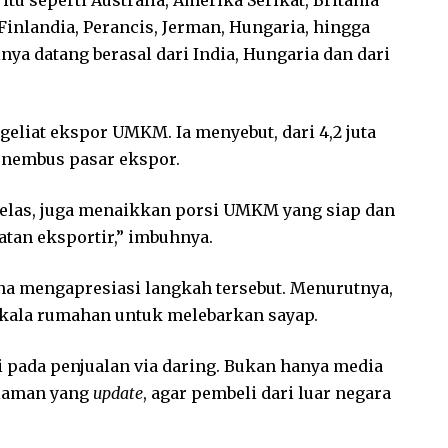
itu seperti Australia, Amerika Serikat, Britania
 Finlandia, Perancis, Jerman, Hungaria, hingga
ya datang berasal dari India, Hungaria dan dari
eliat ekspor UMKM. Ia menyebut, dari 4,2 juta
enembus pasar ekspor.
kelas, juga menaikkan porsi UMKM yang siap dan
atan eksportir,” imbuhnya.
ana mengapresiasi langkah tersebut. Menurutnya,
skala rumahan untuk melebarkan sayap.
 pada penjualan via daring. Bukan hanya media
 laman yang
update
, agar pembeli dari luar negara