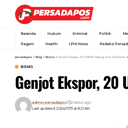
Beranda
Hukum
Kriminal
Politik
Me
Ragam
Health
LPHI News
Redaksi Persa
persadapos
>
Blog
>
Bisnis
>
Genjot Ekspor, 20 UMKM Jateng Ikut Pameran di
BISNIS
Genjot Ekspor, 20 
admin persadapos
2 tahun ago
Last updated: 2024/07/11 at 8:21 AM