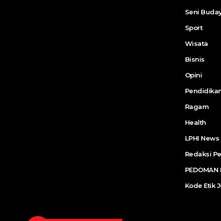
Seni Buda
Sport
Wisata
Bisnis
Opini
Pendidika
Ragam
Health
LPHI News
Redaksi P
PEDOMAN P
Kode Etik J