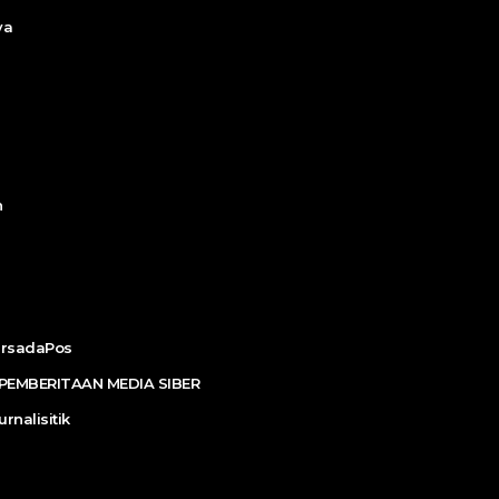
ya
n
ersadaPos
EMBERITAAN MEDIA SIBER
urnalisitik