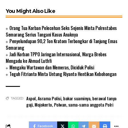
You Might Also Like
Orang Tua Korban Pelecehan Seks Sejenis Minta Polrestabes
Semarang Serius Tangani Kasus Anaknya
Penyelundupan 90,2 Ton Kratom Terbongkar di Tanjung Emas
Semarang
Jadi Korban TPPO Jaringan Internasional, Warga Brebes
Mengadu ke Ahmad Luthfi
Mengaku Wartawan dan Memeras, Diciduk Polisi
Teguh Fitrianto Minta Untung Riyanto Hentikan Kebohongan
Aspol
,
Asrama Polisi
,
bakar suaminya
,
berawal tanya
TAGGED:
gaji
,
Mojokerto
,
Polwan
,
sama-sama anggota Polri
Facebook