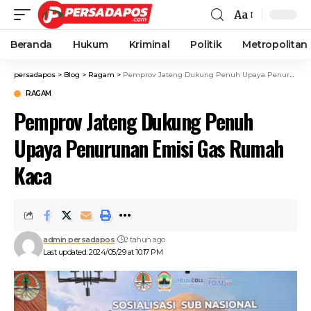
Aa
Beranda
Hukum
Kriminal
Politik
Metropolitan
persadapos
>
Blog
>
Ragam
>
Pemprov Jateng Dukung Penuh Upaya Penurunan Emisi Gas Rumah Kaca
RAGAM
Pemprov Jateng Dukung Penuh
Upaya Penurunan Emisi Gas Rumah
Kaca
admin persadapos
2 tahun ago
Last updated: 2024/05/29 at 10:17 PM