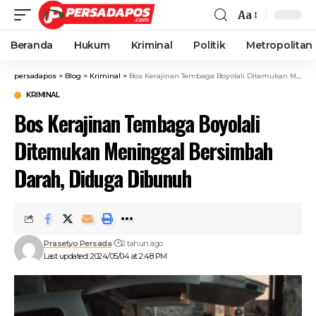
Aa
Beranda
Hukum
Kriminal
Politik
Metropolitan
persadapos
>
Blog
>
Kriminal
>
Bos Kerajinan Tembaga Boyolali Ditemukan Meninggal Bersimbah Darah, Diduga Dibunuh
KRIMINAL
Bos Kerajinan Tembaga Boyolali
Ditemukan Meninggal Bersimbah
Darah, Diduga Dibunuh
Prasetyo Persada
2 tahun ago
Last updated: 2024/05/04 at 2:48 PM