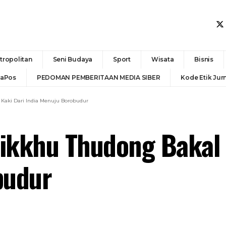
tropolitan
Seni Budaya
Sport
Wisata
Bisnis
daPos
PEDOMAN PEMBERITAAN MEDIA SIBER
Kode Etik Jurn
Kaki Dari India Menuju Borobudur
ikkhu Thudong Bakal J
budur