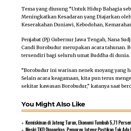
Tema yang diusung “Untuk Hidup Bahagia seb
Meningkatkan Kesadaran yang Diajarkan oleh
Keserakahan Duniawi, Kebodohan, Kemarahan,
Penjabat (Pj) Gubernur Jawa Tengah, Nana Su
Candi Borobudur merupakan acara tahunan. B
tersendiri bagi seluruh umat Buddha di dunia.
“Borobudur ini warisan nenek moyang yang haru
Selain acara keagamaan, kita pun terus men
sekitar kawasan Borobudur,” katanya saat ber
You Might Also Like
Kemiskinan di Jateng Turun, Ekonomi Tumbuh 5,71 Perse
Meski TKD Dipangkas, Pemprov Jateng Pastikan Tak Ada