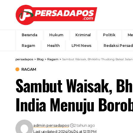
Beranda
Hukum
Kriminal
Politik
Me
Ragam
Health
LPHI News
Redaksi Persa
persadapos
>
Blog
>
Ragam
>
Sambut Waisak, Bhikkhu Thudong Bakal Jalan 
RAGAM
Sambut Waisak, Bh
India Menuju Boro
admin persadapos
2 tahun ago
Last updated: 2024/04/24 at 12:31 PM