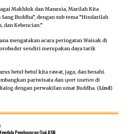
agai Makhluk dan Manusia, Marilah Kita
 Sang Buddha”, dengan sub-tema “Hindarilah
 dan Kebencian.”
djana mengatakan acara peringatan Waisak di
orobudur sendiri merupakan daya tarik
s betul-betul kita rawat, jaga, dan benahi.
gembangkan pariwisata dan
sport
tourism
di
dialog dengan perwakilan umat Buddha. (
Lind
)
n
 Kendala Pembayaran Gaji ASN