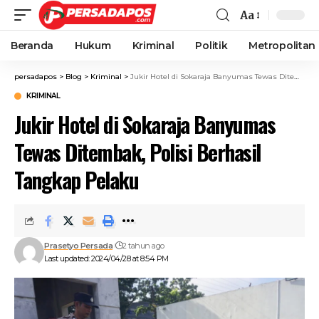
Aa
Beranda
Hukum
Kriminal
Politik
Metropolitan
persadapos
>
Blog
>
Kriminal
>
Jukir Hotel di Sokaraja Banyumas Tewas Ditembak, Polisi Berhasil Tangkap Pelaku
KRIMINAL
Jukir Hotel di Sokaraja Banyumas
Tewas Ditembak, Polisi Berhasil
Tangkap Pelaku
Prasetyo Persada
2 tahun ago
Last updated: 2024/04/28 at 8:54 PM