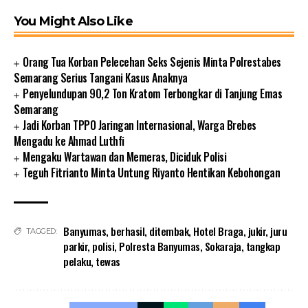
You Might Also Like
Orang Tua Korban Pelecehan Seks Sejenis Minta Polrestabes
Semarang Serius Tangani Kasus Anaknya
Penyelundupan 90,2 Ton Kratom Terbongkar di Tanjung Emas
Semarang
Jadi Korban TPPO Jaringan Internasional, Warga Brebes
Mengadu ke Ahmad Luthfi
Mengaku Wartawan dan Memeras, Diciduk Polisi
Teguh Fitrianto Minta Untung Riyanto Hentikan Kebohongan
Banyumas
,
berhasil
,
ditembak
,
Hotel Braga
,
jukir
,
juru
TAGGED:
parkir
,
polisi
,
Polresta Banyumas
,
Sokaraja
,
tangkap
pelaku
,
tewas