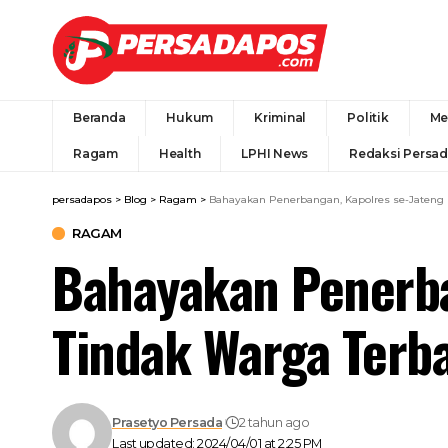
Beranda
Hukum
Kriminal
Politik
Me
Ragam
Health
LPHI News
Redaksi Persa
persadapos
>
Blog
>
Ragam
>
Bahayakan Penerbangan, Kapolres se-Jateng 
RAGAM
Bahayakan Penerba
Tindak Warga Terb
Prasetyo Persada
2 tahun ago
Last updated: 2024/04/01 at 2:25 PM