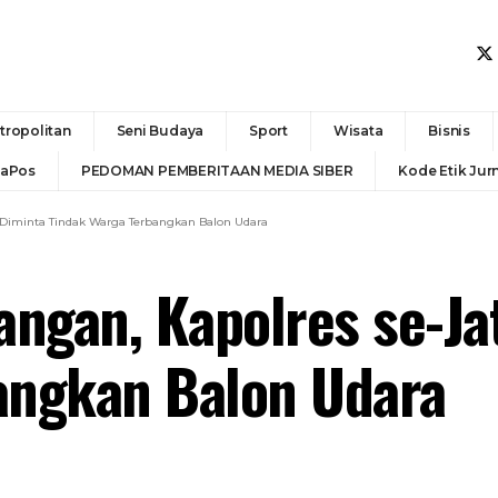
tropolitan
Seni Budaya
Sport
Wisata
Bisnis
daPos
PEDOMAN PEMBERITAAN MEDIA SIBER
Kode Etik Jurn
Diminta Tindak Warga Terbangkan Balon Udara
ngan, Kapolres se-Ja
angkan Balon Udara