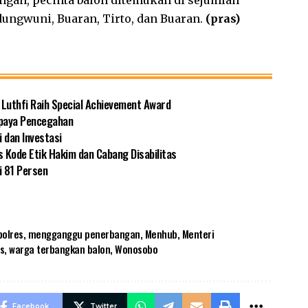
ngan, pecinta balon ditemukan di sejumlah
ungwuni, Buaran, Tirto, dan Buaran.
(pras)
 Luthfi Raih Special Achievement Award
Upaya Pencegahan
 dan Investasi
s Kode Etik Hakim dan Cabang Disabilitas
i 81 Persen
olres
,
mengganggu penerbangan
,
Menhub
,
Menteri
s
,
warga terbangkan balon
,
Wonosobo
Facebook
Twitter