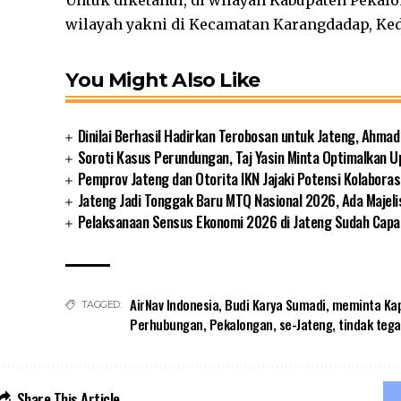
Untuk diketahui, di wilayah Kabupaten Pekalo
wilayah yakni di Kecamatan Karangdadap, Ked
You Might Also Like
Dinilai Berhasil Hadirkan Terobosan untuk Jateng, Ahmad
Soroti Kasus Perundungan, Taj Yasin Minta Optimalkan 
Pemprov Jateng dan Otorita IKN Jajaki Potensi Kolaborasi
Jateng Jadi Tonggak Baru MTQ Nasional 2026, Ada Majeli
Pelaksanaan Sensus Ekonomi 2026 di Jateng Sudah Capa
AirNav Indonesia
,
Budi Karya Sumadi
,
meminta Kap
TAGGED:
Perhubungan
,
Pekalongan
,
se-Jateng
,
tindak tega
Share This Article