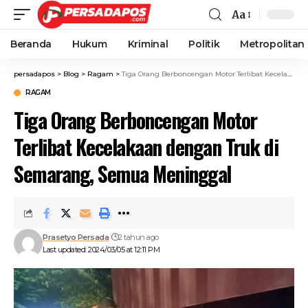
Aa
Beranda
Hukum
Kriminal
Politik
Metropolitan
persadapos
>
Blog
>
Ragam
>
Tiga Orang Berboncengan Motor Terlibat Kecelakaan dengan Truk di Semarang, Semua Meninggal
RAGAM
Tiga Orang Berboncengan Motor
Terlibat Kecelakaan dengan Truk di
Semarang, Semua Meninggal
Prasetyo Persada
2 tahun ago
Last updated: 2024/03/05 at 12:11 PM