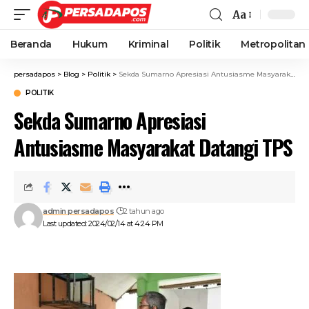
Aa
Beranda
Hukum
Kriminal
Politik
Metropolitan
persadapos
>
Blog
>
Politik
>
Sekda Sumarno Apresiasi Antusiasme Masyarakat Datangi TPS
POLITIK
Sekda Sumarno Apresiasi
Antusiasme Masyarakat Datangi TPS
admin persadapos
2 tahun ago
Last updated: 2024/02/14 at 4:24 PM