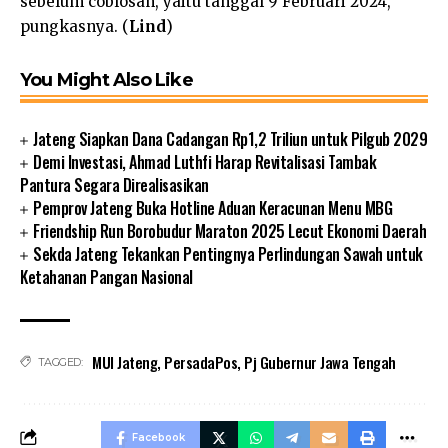
sebelum coblosan, yaitu tanggal 9 Februari 2024,”
pungkasnya. (
Lind
)
You Might Also Like
Jateng Siapkan Dana Cadangan Rp1,2 Triliun untuk Pilgub 2029
Demi Investasi, Ahmad Luthfi Harap Revitalisasi Tambak
Pantura Segara Direalisasikan
Pemprov Jateng Buka Hotline Aduan Keracunan Menu MBG
Friendship Run Borobudur Maraton 2025 Lecut Ekonomi Daerah
Sekda Jateng Tekankan Pentingnya Perlindungan Sawah untuk
Ketahanan Pangan Nasional
MUI Jateng
,
PersadaPos
,
Pj Gubernur Jawa Tengah
TAGGED:
Facebook