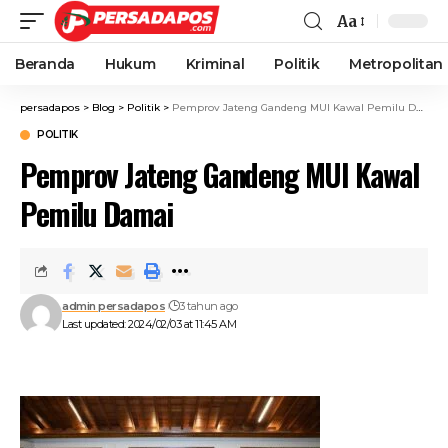
Aa
Beranda
Hukum
Kriminal
Politik
Metropolitan
persadapos
>
Blog
>
Politik
>
Pemprov Jateng Gandeng MUI Kawal Pemilu Damai
POLITIK
Pemprov Jateng Gandeng MUI Kawal
Pemilu Damai
admin persadapos
3 tahun ago
Last updated: 2024/02/03 at 11:45 AM