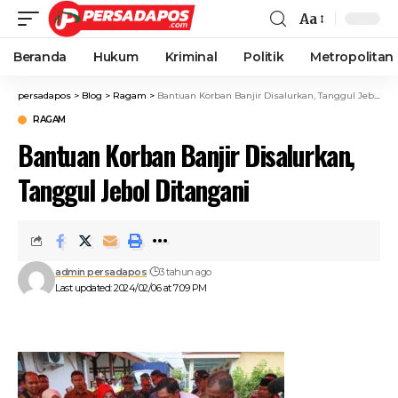
Aa
Beranda
Hukum
Kriminal
Politik
Metropolitan
persadapos
>
Blog
>
Ragam
>
Bantuan Korban Banjir Disalurkan, Tanggul Jebol Ditangani
RAGAM
Bantuan Korban Banjir Disalurkan,
Tanggul Jebol Ditangani
admin persadapos
3 tahun ago
Last updated: 2024/02/06 at 7:09 PM