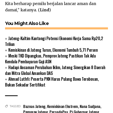
Kita berharap pemilu berjalan lancar aman dan
damai,” katanya. (
Lind
)
You Might Also Like
Jateng-Kaltim Kantongi Potensi Ekonomi Kerja Sama Rp20,2
Triliun
Kemiskinan di Jateng Turun, Ekonomi Tumbuh 5,71 Persen
Meski TKD Dipangkas, Pemprov Jateng Pastikan Tak Ada
Kendala Pembayaran Gaji ASN
Hadapi Ancaman Perubahan Iklim, Jateng Sinergikan 8 Daerah
dan Mitra Global Amankan DAS
Ahmad Luthfi: Peserta PKN Harus Pulang Bawa Terobosan,
Bukan Sekadar Sertifikat
Baznas Jateng
,
Kemiskinan Ekstrem
,
Nana Sudjana
,
TAGGED:
Pemprov Jateng
,
PersadaPos
,
Pj Gubernur Jateng
,