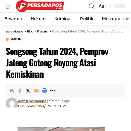
Aa
Beranda
Hukum
Kriminal
Politik
Metropolitan
persadapos
>
Blog
>
Ragam
>
Songsong Tahun 2024, Pemprov Jateng Gotong Royong Atasi Kemiskinan
RAGAM
Songsong Tahun 2024, Pemprov
Jateng Gotong Royong Atasi
Kemiskinan
admin persadapos
2 tahun ago
Last updated: 2024/02/23 at 2:16 PM