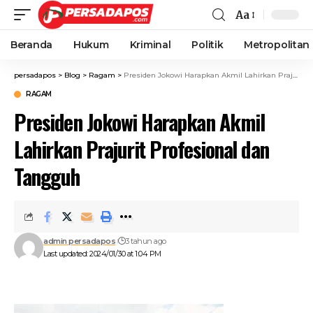
Aa
Beranda
Hukum
Kriminal
Politik
Metropolitan
persadapos
>
Blog
>
Ragam
>
Presiden Jokowi Harapkan Akmil Lahirkan Prajurit Profesional dan Tangguh
RAGAM
Presiden Jokowi Harapkan Akmil
Lahirkan Prajurit Profesional dan
Tangguh
admin persadapos
3 tahun ago
Last updated: 2024/01/30 at 1:04 PM