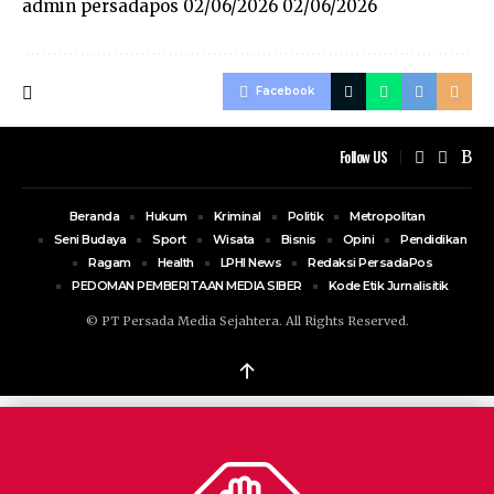
admin persadapos
02/06/2026
02/06/2026
Facebook
Follow US
Beranda
Hukum
Kriminal
Politik
Metropolitan
Seni Budaya
Sport
Wisata
Bisnis
Opini
Pendidikan
Ragam
Health
LPHI News
Redaksi PersadaPos
PEDOMAN PEMBERITAAN MEDIA SIBER
Kode Etik Jurnalisitik
© PT Persada Media Sejahtera. All Rights Reserved.
↑