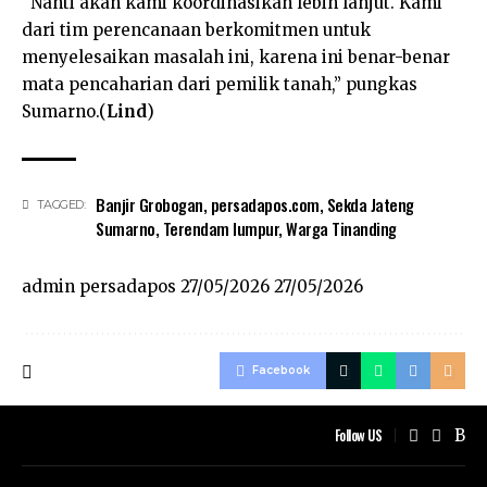
“Nanti akan kami koordinasikan lebih lanjut. Kami
dari tim perencanaan berkomitmen untuk
menyelesaikan masalah ini, karena ini benar-benar
mata pencaharian dari pemilik tanah,” pungkas
Sumarno.(
Lind
)
Banjir Grobogan
,
persadapos.com
,
Sekda Jateng
TAGGED:
Sumarno
,
Terendam lumpur
,
Warga Tinanding
admin persadapos
27/05/2026
27/05/2026
Facebook
Follow US