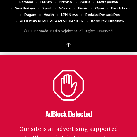
Beranda
Hukum
Kriminal
Politik
Metropolitan
Seni Budaya
Sport
Wisata
Bisnis
Opini
Pendidikan
Ragam
Health
LPHI News
Redaksi PersadaPos
PEDOMAN PEMBERITAAN MEDIA SIBER
Kode Etik Jurnalisitik
© PT Persada Media Sejahtera. All Rights Reserved.
↑
AdBlock Detected
Our site is an advertising supported